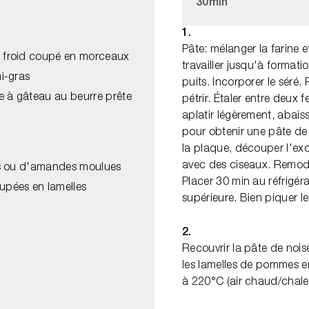
30min
1.
Pâte: mélanger la farine e
froid coupé en morceaux
travailler jusqu'à format
i-gras
puits. Incorporer le séré
e à gâteau au beurre prête
pétrir. Étaler entre deux f
aplatir légèrement, abaiss
pour obtenir une pâte de 
la plaque, découper l'ex
avec des ciseaux. Remodel
es ou d'amandes moulues
Placer 30 min au réfrigérat
pées en lamelles
supérieure. Bien piquer le
2.
Recouvrir la pâte de noi
les lamelles de pommes en
à 220°C (air chaud/chale