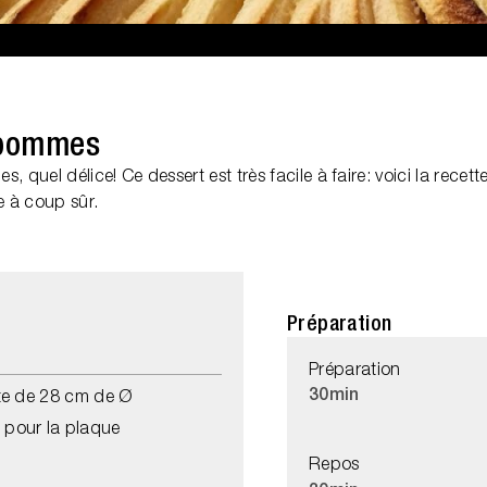
 pommes
, quel délice! Ce dessert est très facile à faire: voici la recet
e à coup sûr.
Préparation
Préparation
30min
te de 28 cm de Ø
pour la plaque
Repos