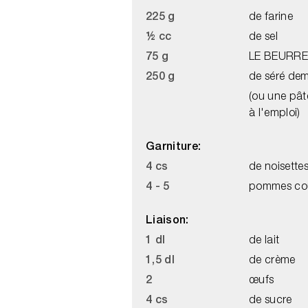
225 g
de farine
½ cc
de sel
75 g
LE BEURRE 
250 g
de séré dem
(ou une pât
à l'emploi)
Garniture:
4 cs
de noisett
4 - 5
pommes cou
Liaison:
1 dl
de lait
1,5 dl
de crème
2
œufs
4 cs
de sucre