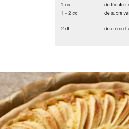
1 cs
de fécule d
1 - 2 cc
de sucre van
2 dl
de crème fo