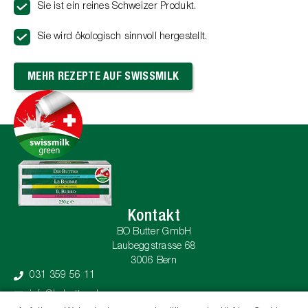
Sie ist ein reines Schweizer Produkt.
Sie wird ökologisch sinnvoll hergestellt.
MEHR REZEPTE AUF SWISSMILK
Kontakt
BO Butter GmbH
Laubeggstrasse 68
3006 Bern
031 359 56 11
info@bobutter.ch