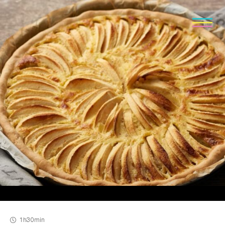
1h
30min