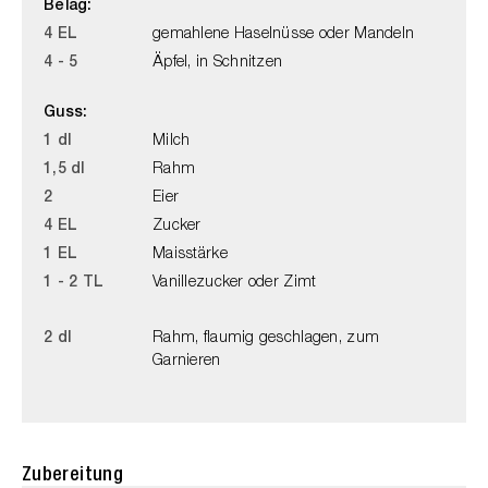
Belag:
4 EL
gemahlene Haselnüsse oder Mandeln
4 - 5
Äpfel, in Schnitzen
Guss:
1 dl
Milch
1,5 dl
Rahm
2
Eier
4 EL
Zucker
1 EL
Maisstärke
1 - 2 TL
Vanillezucker oder Zimt
2 dl
Rahm, flaumig geschlagen, zum
Garnieren
Zubereitung