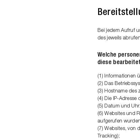
Bereitstel
Bei jedem Aufruf u
des jeweils abrufen
Welche persone
diese bearbeite
(1) Informationen 
(2) Das Betriebssy
(3) Hostname des 
(4) Die IP-Adresse
(5) Datum und Uhrz
(6) Websites und Re
aufgerufen wurden
(7) Websites, von 
Tracking);