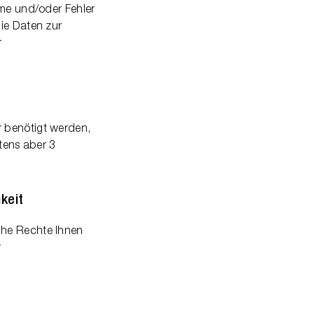
eme und/oder Fehler
die Daten zur
r
r benötigt werden,
stens aber 3
keit
che Rechte Ihnen
r