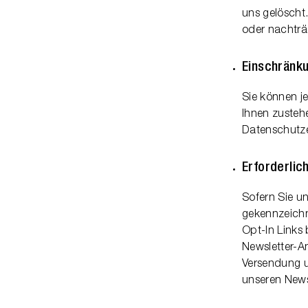
uns gelöscht
oder nachträg
Einschränku
Sie können j
Ihnen zusteh
Datenschutze
Erforderli
Sofern Sie u
gekennzeichn
Opt-In Links
Newsletter-A
Versendung un
unseren Newsl