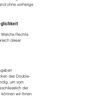
und ohne vorherige
glichkeit
n. Welche Rechte
reich dieser
angaben
icken des Double-
endig, um vom
chliesslich der
n, können wir Ihnen