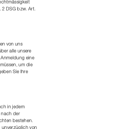
echtmässigkeit
. 2 DSG bzw. Art.
en von uns
über alle unsere
r Anmeldung eine
n müssen, um die
eben Sie Ihre
uch in jedem
h nach der
chten bestehen.
 unverzüglich von