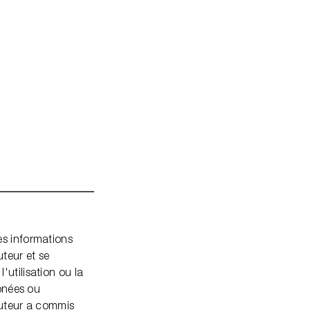
es informations
uteur et se
utilisation ou la
ronées ou
auteur a commis