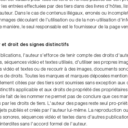
s entrées effectuées par des tiers dans des livres d'hôtes, lis
'auteur. Dans le cas de contenus illégaux, erronés ou incompl
mages découlant de l'utilisation ou de la non-utilisation d'in
 manière, le seul responsable est le fournisseur de la page vers
 et droit des signes distinctifs
lications, l'auteur s'efforce de tenir compte des droits d'aute
 séquences vidéo et textes utilisés, d'utiliser ses propres im
 vidéo et textes ou de recourir à des images, documents son
res de droits. Toutes les marques et marques déposées mentionn
ellement citées par des tiers sont soumises sans exception aux 
stinctifs applicable et aux droits de propriété des propriétaires
mple fait de les nommer ne permet pas de conclure que ces m
par les droits de tiers. L'auteur des pages reste seul pro-priét
jets publiés et créés par l'auteur lui-même. La reproduction ou l
sonores, séquences vidéo et textes dans d'autres publicatio
nterdites sans l'accord formel de l'auteur.