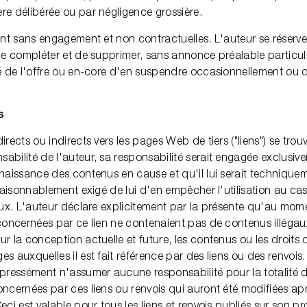
re délibérée ou par négligence grossière.
sont sans engagement et non contractuelles. L'auteur se réserv
 de compléter et de supprimer, sans annonce préalable particuli
té de l'offre ou en-core d'en suspendre occasionnellement ou d
s
irects ou indirects vers les pages Web de tiers ("liens") se tro
abilité de l'auteur, sa responsabilité serait engagée exclusi
nnaissance des contenus en cause et qu'il lui serait techniquem
e raisonnablement exigé de lui d'en empêcher l'utilisation au c
gaux. L'auteur déclare explicitement par la présente qu'au mom
 concernées par ce lien ne contenaient pas de contenus illégau
r la conception actuelle et future, les contenus ou les droits 
s auxquelles il est fait référence par des liens ou des renvois
xpressément n'assumer aucune responsabilité pour la totalité
oncernées par ces liens ou renvois qui auront été modifiées apr
eci est valable pour tous les liens et renvois publiés sur son pro