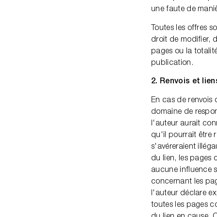
une faute de maniè
Toutes les offres 
droit de modifier,
pages ou la totali
publication.
2. Renvois et lien
En cas de renvois d
domaine de respons
l'auteur aurait co
qu'il pourrait êtr
s'avéreraient illé
du lien, les pages
aucune influence su
concernant les page
l'auteur déclare e
toutes les pages c
du lien en cause. C