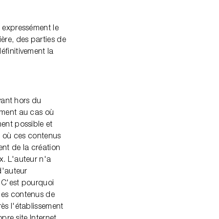
e expressément le
ère, des parties de
éfinitivement la
uvant hors du
vement au cas où
ent possible et
as où ces contenus
ent de la création
x. L'auteur n'a
d'auteur
. C'est pourquoi
 des contenus de
ès l'établissement
pre site Internet