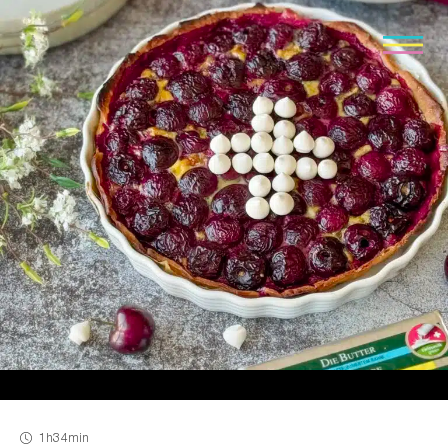
1h
34min