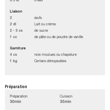
0.5 dl
d'eau
Liaison
2
œufs
2 dl
Lait ou crème
2 - 3 cs
de sucre
1 cc
de pâte ou de poudre de vanille
Garniture
4 cs
noix moulues ou chapelure
1 kg
Cerises dénoyautées
Préparation
Préparation
Cuisson
30min
35min