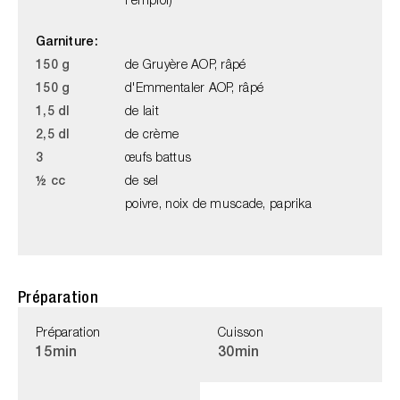
l'emploi)
Garniture:
150 g
de Gruyère AOP, râpé
150 g
d'Emmentaler AOP, râpé
1,5 dl
de lait
2,5 dl
de crème
3
œufs battus
½ cc
de sel
poivre, noix de muscade, paprika
Préparation
Préparation
Cuisson
15min
30min