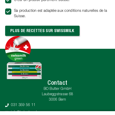
C'est un produit purement suisse.
Sa production est adaptée aux conditions naturelles de la
Suisse.
PLUS DE RECETTES SUR SWISSMILK
Contact
BO Butter GmbH
Laubeggstrasse 68
3006 Bern
031 359 56 11
info@bobutter.ch