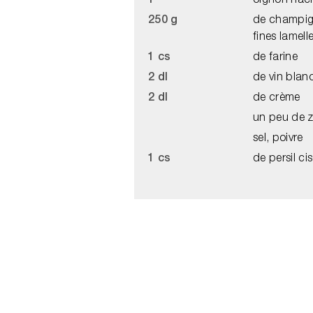
1
oignon hac
250 g
de champig
fines lamell
1 cs
de farine
2 dl
de vin blan
2 dl
de crème
un peu de z
sel, poivre
1 cs
de persil cis