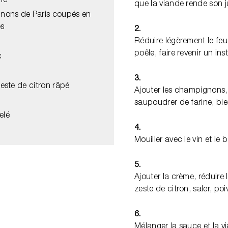
hé
que la viande rende son j
nons de Paris coupés en
es
2.
Réduire légèrement le feu
poêle, faire revenir un ins
c
3.
este de citron râpé
Ajouter les champignons, 
saupoudrer de farine, bi
elé
4.
Mouiller avec le vin et le 
5.
Ajouter la crème, réduire 
zeste de citron, saler, poiv
6.
Mélanger la sauce et la v