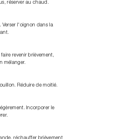
us, réserver au chaud.
. Verser l'oignon dans la
tant.
faire revenir brièvement,
en mélanger.
bouillon. Réduire de moitié.
légèrement. Incorporer le
rer.
iande, réchauffer brièvement