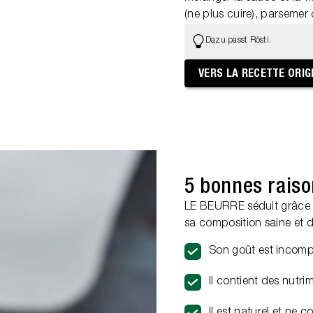
(ne plus cuire), parsemer d
Dazu passt Rösti.
VERS LA RECETTE ORIG
5 bonnes raiso
LE BEURRE séduit grâce à 
sa composition saine et 
Son goût est incom
Il contient des nutr
Il est naturel et ne 