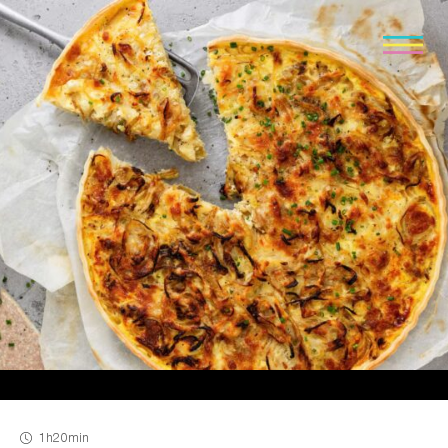
1h
20min