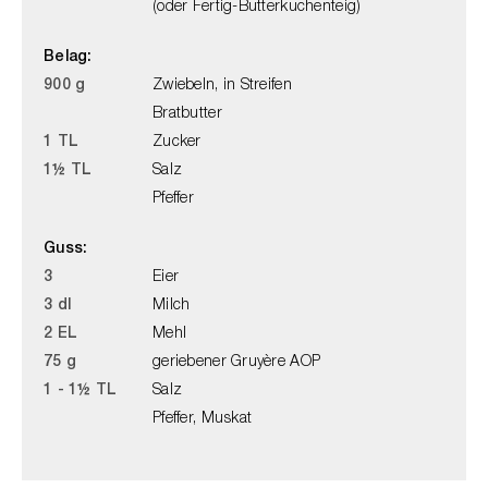
(oder Fertig-Butterkuchenteig)
Belag:
900 g
Zwiebeln, in Streifen
Bratbutter
1 TL
Zucker
1½ TL
Salz
Pfeffer
Guss:
3
Eier
3 dl
Milch
2 EL
Mehl
75 g
geriebener Gruyère AOP
1 - 1½ TL
Salz
Pfeffer, Muskat