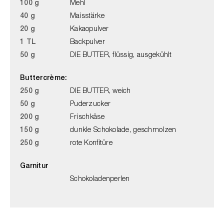
100 g
Mehl
40 g
Maisstärke
20 g
Kakaopulver
1 TL
Backpulver
50 g
DIE BUTTER, flüssig, ausgekühlt
Buttercrème:
250 g
DIE BUTTER, weich
50 g
Puderzucker
200 g
Frischkäse
150 g
dunkle Schokolade, geschmolzen
250 g
rote Konfitüre
Garnitur
Schokoladenperlen